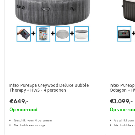
Intex PureSpa Greywood Deluxe Bubble
Intex PureS
Therapy + HWS - 4 personen
Octagon + H
€649,-
€1.099,-
Op voorraad
Op voorra
Geschikt voor 4 personen
Geschikt voor
Met bubble-massage
Met bubble e