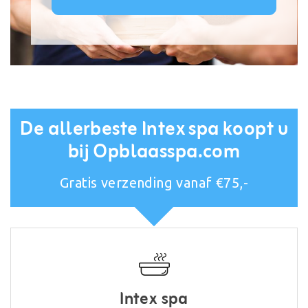
De allerbeste Intex spa koopt u
bij Opblaasspa.com
Gratis verzending vanaf €75,-
Intex spa