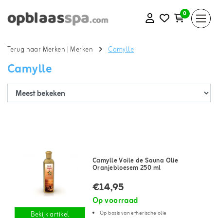
0
Terug naar Merken
|
Merken
Camylle
Camylle
Camylle Voile de Sauna Olie
Oranjebloesem 250 ml
€14,95
Op voorraad
Op basis van etherische olie
Bekijk artikel