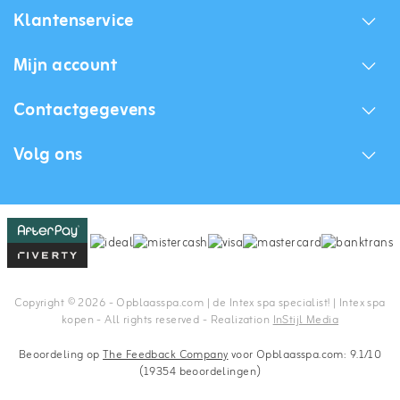
Klantenservice
Mijn account
Contactgegevens
Volg ons
Copyright © 2026 - Opblaasspa.com | de Intex spa specialist! | Intex spa
kopen - All rights reserved - Realization
InStijl Media
Beoordeling op
The Feedback Company
voor Opblaasspa.com: 9.1/10
(19354 beoordelingen)