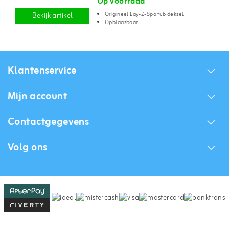
Op voorraad
Origineel Lay-Z-Spa tub deksel
Bekijk artikel
Opblaasbaar
Klantenservice
Mijn account
Contactgegevens
Volg ons