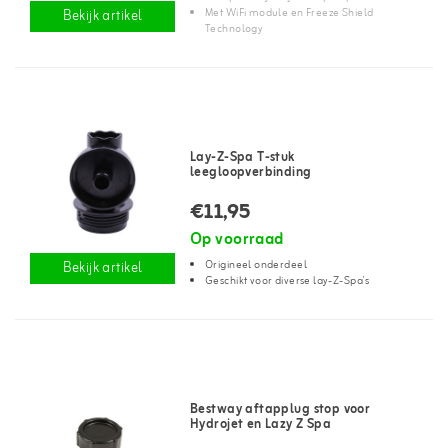
Met WiFi module en Freeze Shield
Bekijk artikel
Technology
Lay-Z-Spa T-stuk
leegloopverbinding
€11,95
Op voorraad
Origineel onderdeel
Bekijk artikel
Geschikt voor diverse lay-Z-Spa's
Bestway aftapplug stop voor
Hydrojet en Lazy Z Spa