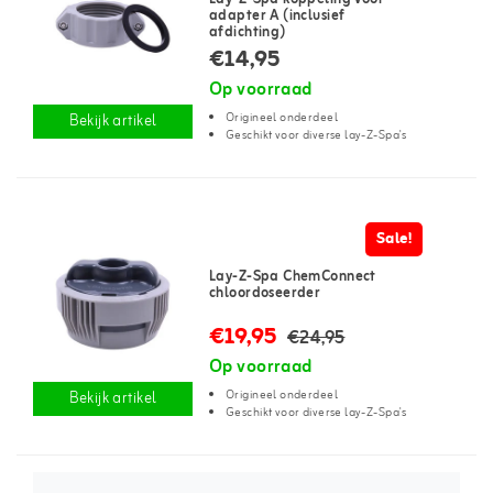
adapter A (inclusief
afdichting)
€14,95
Op voorraad
Origineel onderdeel
Bekijk artikel
Geschikt voor diverse lay-Z-Spa's
Sale!
Lay-Z-Spa ChemConnect
chloordoseerder
€19,95
€24,95
Op voorraad
Origineel onderdeel
Bekijk artikel
Geschikt voor diverse lay-Z-Spa's