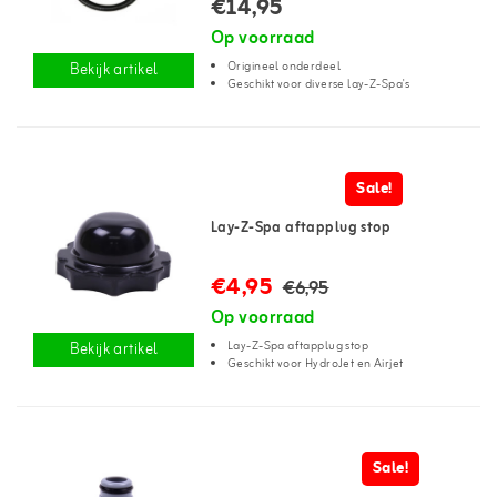
€14,95
Op voorraad
Origineel onderdeel
Bekijk artikel
Geschikt voor diverse lay-Z-Spa's
Sale!
Lay-Z-Spa aftapplug stop
€4,95
€6,95
Op voorraad
Lay-Z-Spa aftapplug stop
Bekijk artikel
Geschikt voor HydroJet en Airjet
Sale!