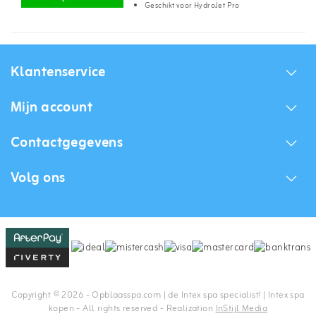
Geschikt voor HydroJet Pro
Klantenservice
Mijn account
Contactgegevens
Volg ons
Copyright © 2026 - Opblaasspa.com | de Intex spa specialist! | Intex spa
kopen - All rights reserved - Realization
InStijl Media