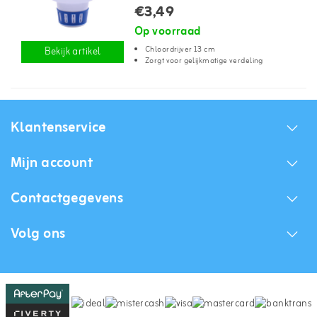
€3,49
Op voorraad
Chloordrijver 13 cm
Bekijk artikel
Zorgt voor gelijkmatige verdeling
Klantenservice
Mijn account
Contactgegevens
Volg ons