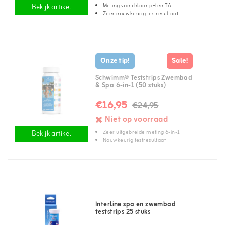
Meting van chloor pH en TA
Bekijk artikel
Zeer nauwkeurig testresultaat
Onze tip!
Sale!
Schwimm® Teststrips Zwembad
& Spa 6-in-1 (50 stuks)
€16,95
€24,95
Niet op voorraad
Zeer uitgebreide meting 6-in-1
Bekijk artikel
Nauwkeurig testresultaat
Interline spa en zwembad
teststrips 25 stuks