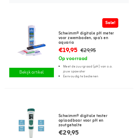
Sale!
Schwimm® digitale pH meter
voor zwembaden, spa's en
aquaria
€19,95
€29,95
Op voorraad
Meet de zuurgraad (pH) van o.a.
jouw spawater
Bekijk artikel
Eenvoudig te bedienen
Schwimm® digitale tester
oplaadbaar voor pH en
zoutgehalte
€29,95