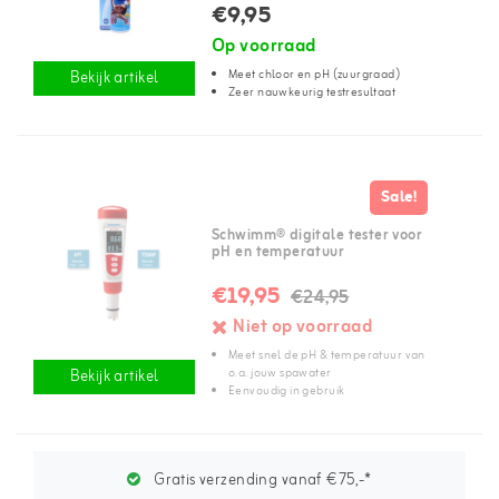
€9,95
Op voorraad
Meet chloor en pH (zuurgraad)
Bekijk artikel
Zeer nauwkeurig testresultaat
Sale!
Schwimm® digitale tester voor
pH en temperatuur
€19,95
€24,95
Niet op voorraad
Meet snel de pH & temperatuur van
o.a. jouw spawater
Bekijk artikel
Eenvoudig in gebruik
Gratis verzending vanaf €75,-*