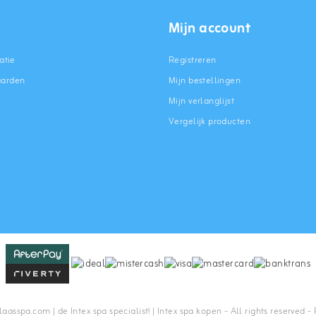
Mijn account
atie
Registreren
aarden
Mijn bestellingen
Mijn verlanglijst
Vergelijk producten
n
asspa.com | de Intex spa specialist! | Intex spa kopen - All rights reserved -