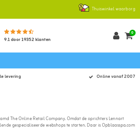
Thuiswinkel waarborg
0
9.1
door
19352
klanten
le levering
Online vanaf 2007
enaamd The Online Retail Company. Omdat de oprichters Lennart
lende gespecialiseerde webshops te starten. Daar is Opblaasspa.com