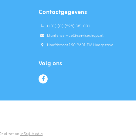
Contactgegevens
(+31) (0) (598) 381 001
klantenservice@serviceshops.nl
Hoofdstraat 190 9601 EM Hoogezand
Volg ons
 Realization
InStijl Media