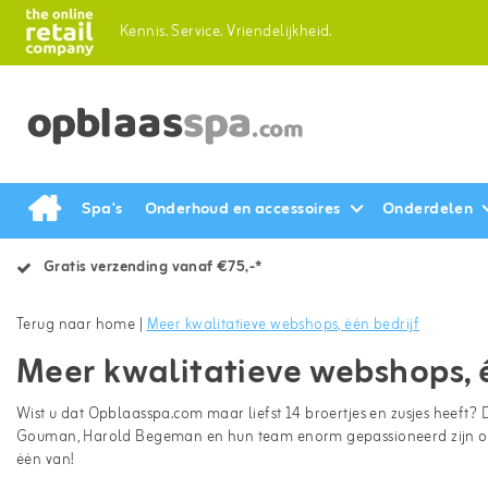
Kennis.
Service.
Vriendelijkheid.
Spa's
Onderhoud en accessoires
Onderdelen
Gratis verzending vanaf €75,-*
Terug naar home
|
Meer kwalitatieve webshops, één bedrijf
Meer kwalitatieve webshops, é
Wist u dat Opblaasspa.com maar liefst 14 broertjes en zusjes heef
Gouman, Harold Begeman en hun team enorm gepassioneerd zijn over 
één van!