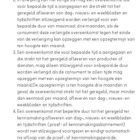
In afwijking van het vorige lid mag een overeenkomst die
voor bepaalde tijd is aangegaan en die strekt tot het
geregeld afleveren van dag- nieuws- en weekbladen en
tijdschriften stilzwijgend worden verlengd voor een
bepaalde duur van maximaal drie maanden, als de
consument deze verlengde overeenkomst tegen het einde
van de verlenging kan opzeggen met een opzegtermijn van
ten hoogste één maand.
Een overeenkomst die voor bepaalde tijd is aangegaan en
die strekt tot het geregeld afleveren van producten of
diensten, mag alleen stilzwijgend voor onbepaalde duur
worden verlengd als de consument te allen tijde mag
opzeggen met een opzegtermijn van ten hoogste één
maand.De opzegtermijn is ten hoogste drie maanden in
geval de overeenkomst strekt tot het geregeld, maar minder
dan eenmaal per maand, afleveren van dag-, nieuws- en
weekbladen en tijdschriften.
Een overeenkomst met beperkte duur tot het geregeld ter
kennismaking afleveren van dag-, nieuws- en weekbladen
en tijdschriften (proef- of kennismakingsabonnement)
wordt niet stilzwijgend voortgezet en eindigt automatisch
na afloop van de proef- of kennismakingsperiode.