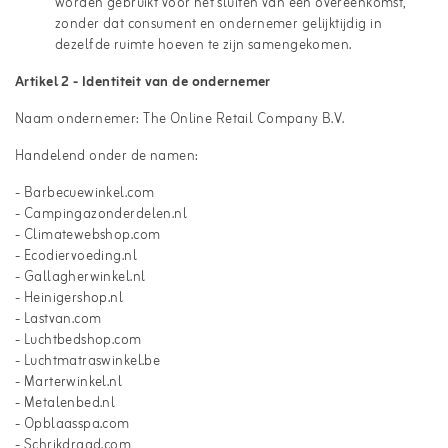
worden gebruikt voor het sluiten van een overeenkomst,
zonder dat consument en ondernemer gelijktijdig in
dezelfde ruimte hoeven te zijn samengekomen.
Artikel 2 - Identiteit van de ondernemer
Naam ondernemer: The Online Retail Company B.V.
Handelend onder de namen:
- Barbecuewinkel.com
- Campingazonderdelen.nl
- Climatewebshop.com
- Ecodiervoeding.nl
- Gallagherwinkel.nl
- Heinigershop.nl
- Lastvan.com
- Luchtbedshop.com
- Luchtmatraswinkel.be
- Marterwinkel.nl
- Metalenbed.nl
- Opblaasspa.com
- Schrikdraad.com