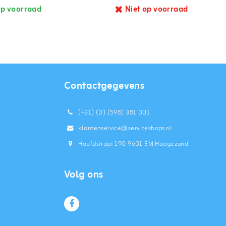
p voorraad
Niet op voorraad
Contactgegevens
(+31) (0) (598) 381 001
klantenservice@serviceshops.nl
Hoofdstraat 190 9601 EM Hoogezand
Volg ons