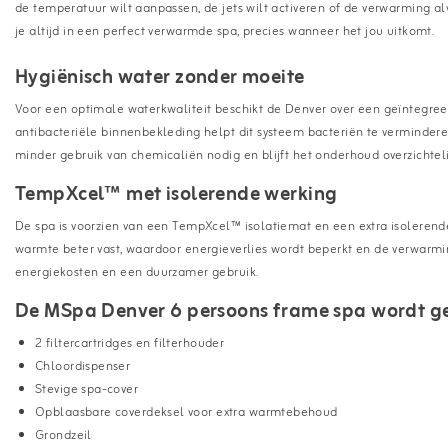
de temperatuur wilt aanpassen, de jets wilt activeren of de verwarming alv
je altijd in een perfect verwarmde spa, precies wanneer het jou uitkomt.
Hygiënisch water zonder moeite
Voor een optimale waterkwaliteit beschikt de Denver over een geïntegre
antibacteriële binnenbekleding helpt dit systeem bacteriën te vermindere
minder gebruik van chemicaliën nodig en blijft het onderhoud overzichteli
TempXcel™ met isolerende werking
De spa is voorzien van een TempXcel™ isolatiemat en een extra isolerend
warmte beter vast, waardoor energieverlies wordt beperkt en de verwarming
energiekosten en een duurzamer gebruik.
De MSpa Denver 6 persoons frame spa wordt ge
2 filtercartridges en filterhouder
Chloordispenser
Stevige spa-cover
Opblaasbare coverdeksel voor extra warmtebehoud
Grondzeil