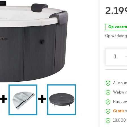
2.19
Op voorr
Op werkdage
Al onli
Webwin
Haal uw
Gratis
v
18.000+