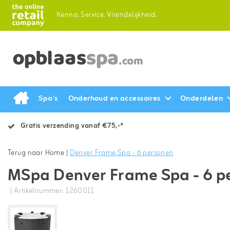
Kennis.
Service.
Vriendelijkheid.
Spa's
Onderhoud en accessoires
Onderdelen
Gratis verzending vanaf €75,-*
Terug naar Home
|
Denver Frame Spa - 6 personen
MSpa Denver Frame Spa - 6 p
| Artikelnummer: 1260011