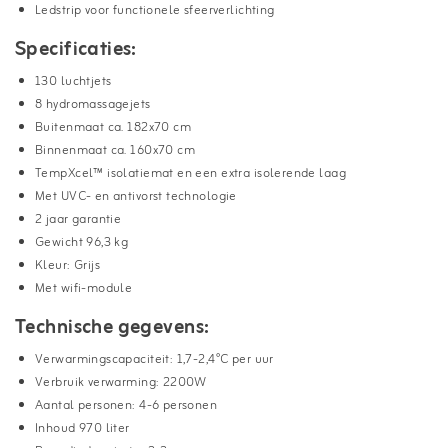
Ledstrip voor functionele sfeerverlichting
Specificaties:
130 luchtjets
8 hydromassagejets
Buitenmaat ca. 182x70 cm
Binnenmaat ca. 160x70 cm
TempXcel™ isolatiemat en een extra isolerende laag
Met UVC- en antivorst technologie
2 jaar garantie
Gewicht 96,3 kg
Kleur: Grijs
Met wifi-module
Technische gegevens:
Verwarmingscapaciteit: 1,7-2,4°C per uur
Verbruik verwarming: 2200W
Aantal personen: 4-6 personen
Inhoud 970 liter