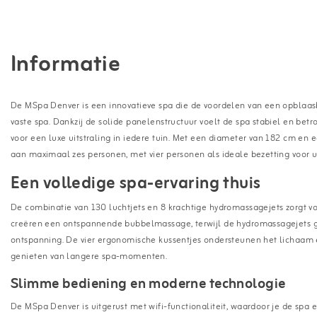
Informatie
De MSpa Denver is een innovatieve spa die de voordelen van een opblaa
vaste spa. Dankzij de solide panelenstructuur voelt de spa stabiel en bet
voor een luxe uitstraling in iedere tuin. Met een diameter van 182 cm en
aan maximaal zes personen, met vier personen als ideale bezetting voor u
Een volledige spa-ervaring thuis
De combinatie van 130 luchtjets en 8 krachtige hydromassagejets zorgt v
creëren een ontspannende bubbelmassage, terwijl de hydromassagejets g
ontspanning. De vier ergonomische kussentjes ondersteunen het lichaam e
genieten van langere spa-momenten.
Slimme bediening en moderne technologie
De MSpa Denver is uitgerust met wifi-functionaliteit, waardoor je de spa 