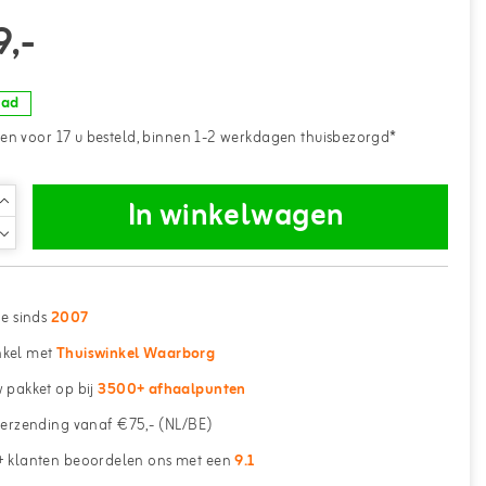
9,-
aad
n voor 17 u besteld, binnen 1-2 werkdagen thuisbezorgd*
In winkelwagen
ne sinds
2007
kel met
Thuiswinkel Waarborg
 pakket op bij
3500+ afhaalpunten
erzending vanaf €75,- (NL/BE)
 klanten beoordelen ons met een
9.1