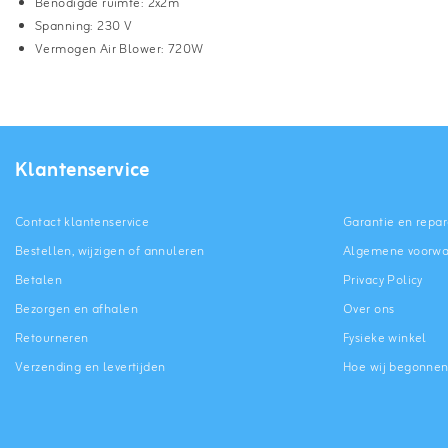
Benodigde ruimte: 2x2m
Spanning: 230 V
Vermogen Air Blower: 720W
Klantenservice
Contact klantenservice
Garantie en repar
Bestellen, wijzigen of annuleren
Algemene voorw
Betalen
Privacy Policy
Bezorgen en afhalen
Over ons
Retourneren
Fysieke winkel
Verzending en levertijden
Hoe wij begonne