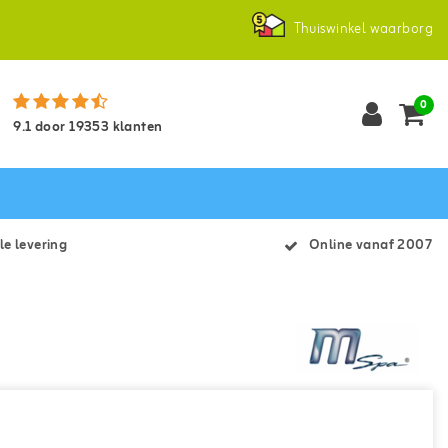
Thuiswinkel waarborg
0
9.1
door
19353
klanten
le levering
Online vanaf 2007