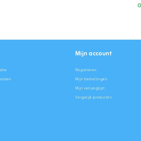
O
Mijn account
atie
Registreren
aarden
Mijn bestellingen
Mijn verlanglijst
Vergelijk producten
n