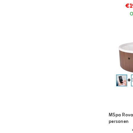
aquaria
€1
O
MSpa Rova 
personen