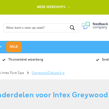
MEER WEBSHOPS
SALE
Thuiswinkel waarborg
Snel
 Intex Pure Spa
Greywood Deluxe 6 p
derdelen voor Intex Greywood 