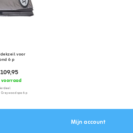
fdekzeil voor
ond 6 p
109,95
 voorraad
derdeel
r Greywood spa 6 p
Mijn account