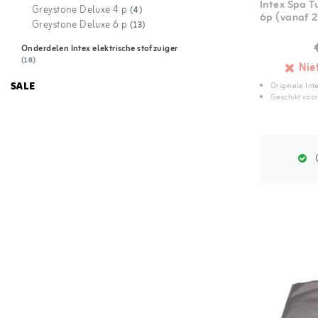
Intex Spa 
Greystone Deluxe 4 p
(4)
6p (vanaf 
Greystone Deluxe 6 p
(13)
Onderdelen Intex elektrische stofzuiger
(18)
Nie
SALE
Originele Int
Geschikt voo
G