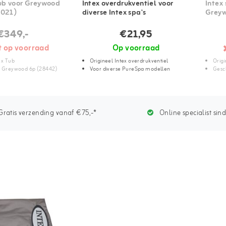
Tub voor Greywood
Intex overdrukventiel voor
Intex
2021)
diverse Intex spa's
Greyw
€349,-
€21,95
t op voorraad
Op voorraad
ex Tub
Origineel Intex overdrukventiel
Orig
r Greywood 6p (28442)
Voor diverse PureSpa modellen
Gesc
ratis verzending vanaf €75,-*
Online specialist sin