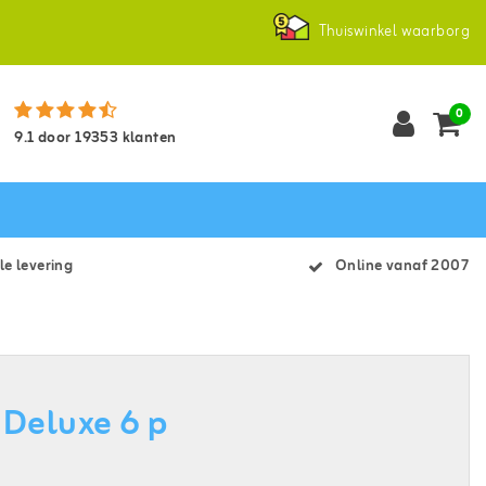
Thuiswinkel waarborg
0
9.1
door
19353
klanten
le levering
Online vanaf 2007
Deluxe 6 p