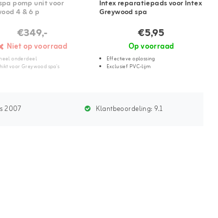
 spa pomp unit voor
Intex reparatiepads voor Intex
ood 4 & 6 p
Greywood spa
€349,-
€5,95
Niet op voorraad
Op voorraad
ineel onderdeel
Effectieve oplossing
hikt voor Greywood spa's
Exclusief PVC-lijm
ds 2007
Klantbeoordeling:
9.1