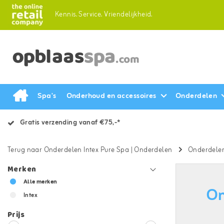
Kennis.
Service.
Vriendelijkheid.
Spa's
Onderhoud en accessoires
Onderdelen
Gratis verzending vanaf €75,-*
Terug naar Onderdelen Intex Pure Spa
|
Onderdelen
Onderdelen
Merken
Alle merken
On
Intex
Prijs