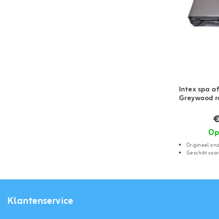
Intex spa a
Greywood r
€
Op
Origineel on
Geschikt voo
Klantenservice