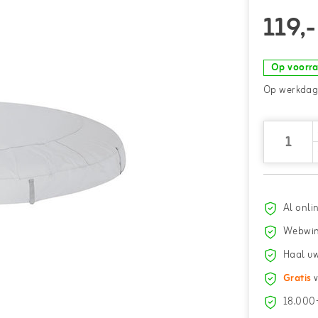
119,-
Op voorr
Op werkdage
Al onli
Webwin
Haal uw
Gratis
v
18.000+