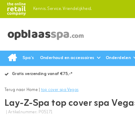
Kennis.
Service.
Vriendelijkheid.
Spa's
Onderhoud en accessoires
Onderdelen
Gratis verzending vanaf €75,-*
Terug naar Home
|
top cover spa Vegas
Lay-Z-Spa top cover spa Vega
| Artikelnummer: P05171