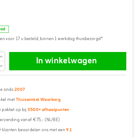
aad
n voor 17 u besteld, binnen 1 werkdag thuisbezorgd*
In winkelwagen
ne sinds
2007
kel met
Thuiswinkel Waarborg
 pakket op bij
3500+ afhaalpunten
erzending vanaf €75,- (NL/BE)
 klanten beoordelen ons met een
9.1