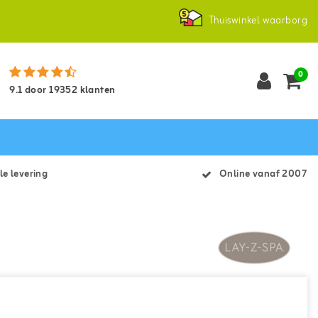
Thuiswinkel waarborg
0
9.1
door
19352
klanten
le levering
Online vanaf 2007