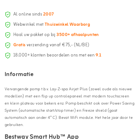
Al online sinds
2007
Webwinkel met
Thuiswinkel Waarborg
Haal uw pakket op bij
3500+ afhaalpunten
Gratis
verzending vanaf €75,- (NL/BE)
18.000+ klanten beoordelen ons met een
9.1
Informatie
Vervangende pomp t.b.v. Lay-Z-spa Airjet Plus (zowel oude als nieuwe
modellen) met een flip up controlepaneel met modern touchscreen
en klein plateau voor bekers enz. Pomp beschikt ook over Power Saving
System (automatische start/stop timer) en Freeze shield (gaat
automatisch aan onder 4° C). Bevat WiFi module. Het hele jaar door te
gebruiken.
Bestway Smart Hub
™
App