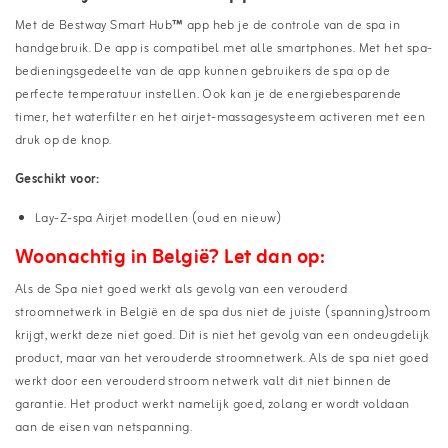
Met de Bestway Smart Hub
™
app heb je de controle van de spa in
handgebruik. De app is compatibel met alle smartphones. Met het spa-
bedieningsgedeelte van de app kunnen gebruikers de spa op de
perfecte temperatuur instellen. Ook kan je de energiebesparende
timer, het waterfilter en het airjet-massagesysteem activeren met een
druk op de knop.
Geschikt voor:
Lay-Z-spa Airjet modellen (oud en nieuw)
Woonachtig in
België
? Let dan op:
Als de Spa niet goed werkt als gevolg van een verouderd
stroomnetwerk in België en de spa dus niet de juiste (spanning)stroom
krijgt, werkt deze niet goed. Dit is niet het gevolg van een ondeugdelijk
product, maar van het verouderde stroomnetwerk. Als de spa niet goed
werkt door een verouderd stroom netwerk valt dit niet binnen de
garantie. Het product werkt namelijk goed, zolang er wordt voldaan
aan de eisen van netspanning.