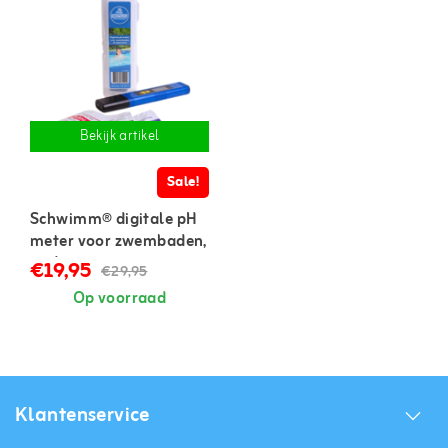
Bekijk artikel
Sale!
Schwimm® digitale pH
meter voor zwembaden,
spa's en aquaria
€19,95
€29,95
Op voorraad
Klantenservice