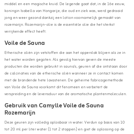
middel en een magische kruid. De legende gaat dat, in de 16e eeuw,
koningin Isabella van Hongarije, die oud en ziek was, werd gedraaid
jong en weer gezond dankzij een lotion voornamelijk gemaakt van
rozemarijn. Rozemarijn-olie is de essentiële olie die het sterkst
verrijkende effect heeft.
Voile de Sauna
Etherische oliën zijn vetstoffen die aan het oppervlak blijven als ze in
het water worden gegoten. Als gevolg hiervan geven de meeste
producten die worden gebruikt in sauna's, geuren af die ontstaan door
de calcinaties van de etherische oliën wanneer ze in contact komen
met de brandende hete lavastenen. De geheime fabricagemethode
van Voile de Sauna voorkomt dit fenomeen en verbetert de
verspreiding en de levensduur van de aromatische plantenmoleculen.
Gebruik van Camylle Voile de Sauna
Rozemarijn
Deze geuren zijn volledig oplosbaar in water. Verdun op basis van 10
tot 20 ml per liter water (1 tot 2 stoppen) en giet de oplossing op de