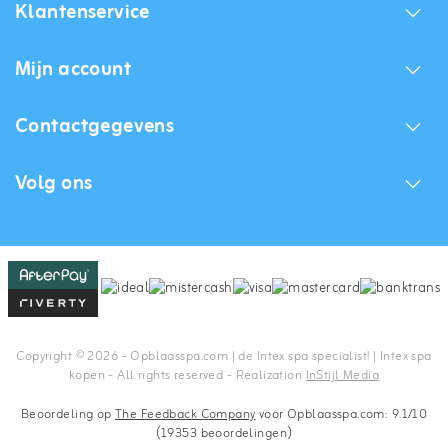
Klantenservice
Mijn account
Contactgegevens
Volg ons
Copyright © 2026 - Opblaasspa.com | de Intex spa specialist! | Intex spa
kopen - All rights reserved - Realization
InStijl Media
Beoordeling op
The Feedback Company
voor Opblaasspa.com: 9.1/10
(19353 beoordelingen)