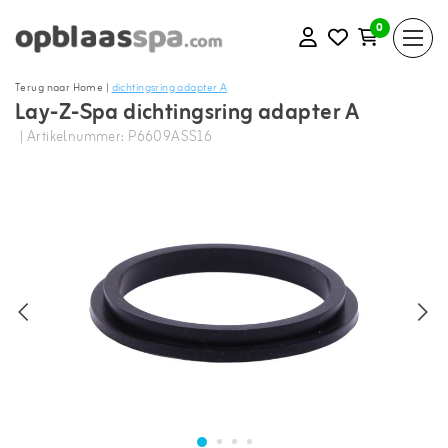
0
Terug naar Home
|
dichtingsring adapter A
Lay-Z-Spa dichtingsring adapter A
| Artikelnummer: P6609ASS16