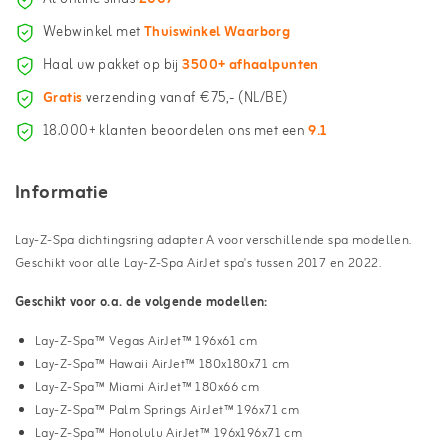
Webwinkel met
Thuiswinkel Waarborg
Haal uw pakket op bij
3500+ afhaalpunten
Gratis
verzending vanaf €75,- (NL/BE)
18.000+ klanten beoordelen ons met een
9.1
Informatie
Lay-Z-Spa dichtingsring adapter A voor verschillende spa modellen.
Geschikt voor alle Lay-Z-Spa AirJet spa's tussen 2017 en 2022.
Geschikt voor o.a. de volgende modellen:
Lay-Z-Spa™ Vegas AirJet™ 196x61 cm
Lay-Z-Spa™ Hawaii AirJet™ 180x180x71 cm
Lay-Z-Spa™ Miami AirJet™ 180x66 cm
Lay-Z-Spa™ Palm Springs AirJet™ 196x71 cm
Lay-Z-Spa™ Honolulu AirJet™ 196x196x71 cm