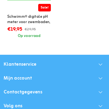
Sale!
Schwimm® digitale pH
meter voor zwembaden,
spa's en aquaria
€19,95
€29,95
Op voorraad
Klantenservice
Mijn account
Contactgegevens
Volg ons