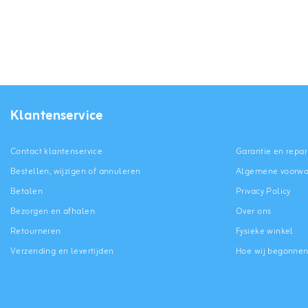
Klantenservice
Contact klantenservice
Garantie en repar
Bestellen, wijzigen of annuleren
Algemene voorw
Betalen
Privacy Policy
Bezorgen en afhalen
Over ons
Retourneren
Fysieke winkel
Verzending en levertijden
Hoe wij begonne