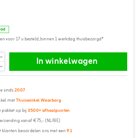
aad
n voor 17 u besteld, binnen 1 werkdag thuisbezorgd*
In winkelwagen
ne sinds
2007
kel met
Thuiswinkel Waarborg
 pakket op bij
3500+ afhaalpunten
erzending vanaf €75,- (NL/BE)
 klanten beoordelen ons met een
9.1