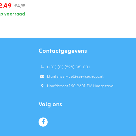
2,49
€4,95
p voorraad
Contactgegevens
(+31) (0) (598) 381 001
klantenservice@serviceshops.nl
Hoofdstraat 190 9601 EM Hoogezand
Volg ons