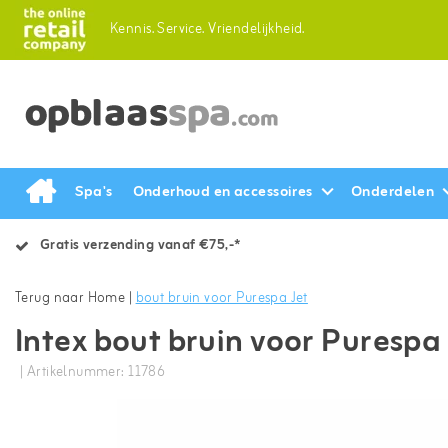
Kennis.
Service.
Vriendelijkheid.
Spa's
Onderhoud en accessoires
Onderdelen
Gratis verzending vanaf €75,-*
Terug naar Home
|
bout bruin voor Purespa Jet
Intex bout bruin voor Purespa 
| Artikelnummer: 11786