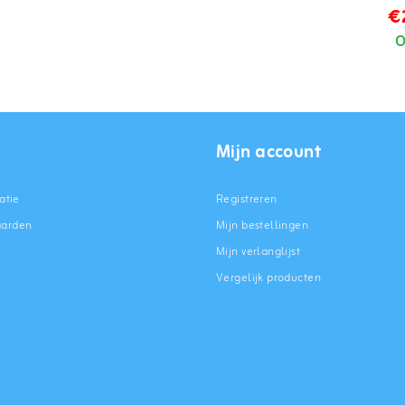
€
O
Mijn account
atie
Registreren
aarden
Mijn bestellingen
Mijn verlanglijst
Vergelijk producten
n