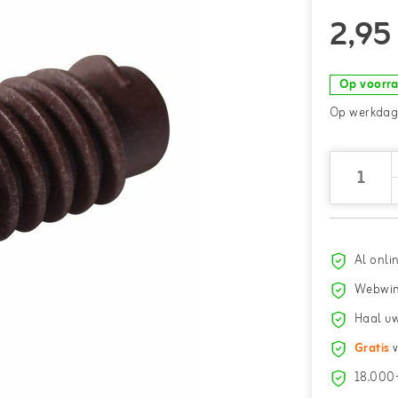
2,95
Op voorr
Op werkdage
Al onli
Webwin
Haal uw
Gratis
v
18.000+