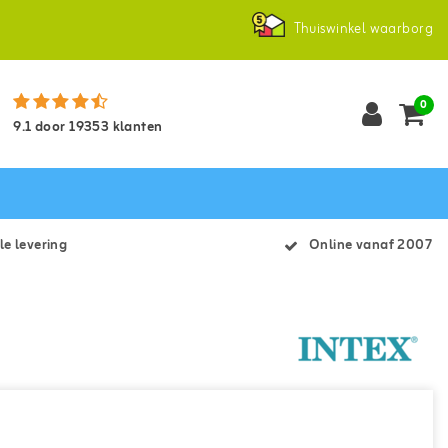
Thuiswinkel waarborg
0
9.1
door
19353
klanten
le levering
Online vanaf 2007