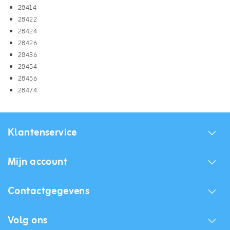
28414
28422
28424
28426
28436
28454
28456
28474
Klantenservice
Mijn account
Contactgegevens
Volg ons