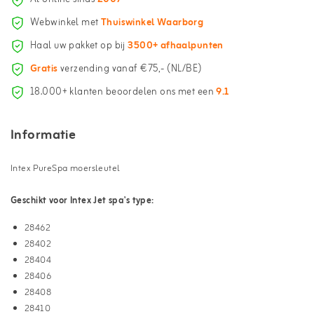
Webwinkel met
Thuiswinkel Waarborg
Haal uw pakket op bij
3500+ afhaalpunten
Gratis
verzending vanaf €75,- (NL/BE)
18.000+ klanten beoordelen ons met een
9.1
Informatie
Intex PureSpa moersleutel
Geschikt voor Intex Jet spa's type:
28462
28402
28404
28406
28408
28410