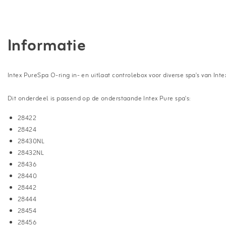
Informatie
Intex PureSpa O-ring in- en uitlaat controlebox voor diverse spa's van Intex
Dit onderdeel is passend op de onderstaande Intex Pure spa's:
28422
28424
28430NL
28432NL
28436
28440
28442
28444
28454
28456