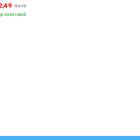
2,49
€4,95
p voorraad