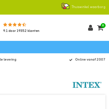
Thuiswinkel waarborg
0
9.1
door
19352
klanten
le levering
Online vanaf 2007