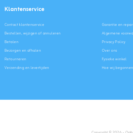
Klantenservice
Contact klantenservice
Garantie en repar
Bestellen, wijzigen of annuleren
Algemene voorw
Betalen
Privacy Policy
Bezorgen en afhalen
Over ons
Retourneren
Fysieke winkel
Verzending en levertijden
Hoe wij begonne
Copyright © 2026 - Opbla