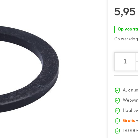
5,95
Op voorr
Op werkdage
Al onli
Webwin
Haal uw
Gratis
v
18.000+