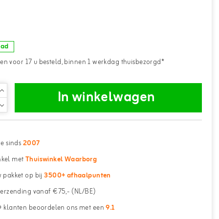
aad
n voor 17 u besteld, binnen 1 werkdag thuisbezorgd*
In winkelwagen
ne sinds
2007
kel met
Thuiswinkel Waarborg
 pakket op bij
3500+ afhaalpunten
erzending vanaf €75,- (NL/BE)
 klanten beoordelen ons met een
9.1