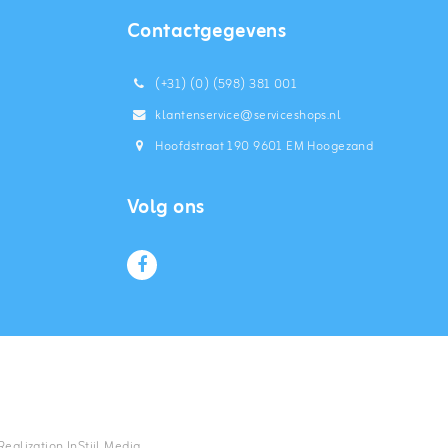
Contactgegevens
(+31) (0) (598) 381 001
klantenservice@serviceshops.nl
Hoofdstraat 190 9601 EM Hoogezand
Volg ons
 Realization
InStijl Media