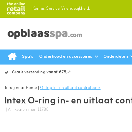
Kennis.
Service.
Vriendelijkheid.
Spa's
Onderhoud en accessoires
Onderdelen
Gratis verzending vanaf €75,-*
Terug naar Home
|
O-ring in- en uitlaat controlebox
Intex O-ring in- en uitlaat co
| Artikelnummer: 11788