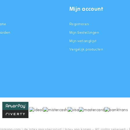
Mijn account
atie
Registreren
aarden
Mijn bestellingen
Mijn verlanglijst
Vergelijk producten
n
asspa.com | de Intex spa specialist! | Intex spa kopen - All rights reserved -