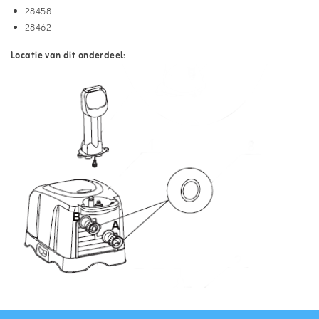
28458
28462
Locatie van dit onderdeel: