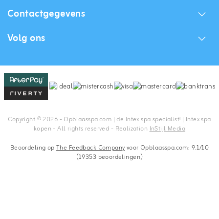
Contactgegevens
Volg ons
Copyright © 2026 - Opblaasspa.com | de Intex spa specialist! | Intex spa
kopen - All rights reserved - Realization
InStijl Media
Beoordeling op
The Feedback Company
voor Opblaasspa.com: 9.1/10
(19353 beoordelingen)