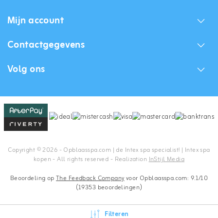
Mijn account
Contactgegevens
Volg ons
Copyright © 2026 - Opblaasspa.com | de Intex spa specialist! | Intex spa
kopen - All rights reserved - Realization
InStijl Media
Beoordeling op
The Feedback Company
voor Opblaasspa.com: 9.1/10
(19353 beoordelingen)
Filteren