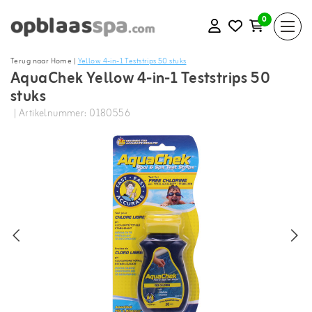
0
Terug naar Home
|
Yellow 4-in-1 Teststrips 50 stuks
AquaChek Yellow 4-in-1 Teststrips 50
stuks
| Artikelnummer: 0180556