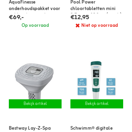
AquaFinesse
Pool Power
onderhoudspakket voor
chloortabletten mini
opblaasbare spa's
2.7 gram 180 st. (quick)
€69,-
€12,95
Op voorraad
Niet op voorraad
Bekijk artikel
Bekijk artikel
Bestway Lay-Z-Spa
Schwimm® digitale