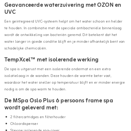
Geavanceerde waterzuivering met OZON en
UVC
Een geïntegreerd UVC-systeem helpt om het water schoon en helder
te houden. In combinatie met de speciale antibacteriële binnenlaag
wordt de ontwikkeling van bacteriën geremd. Dit betekent dat het
water langer in goede conditie blijft en je minder afhankelijk bent van
schadelijke chemicaliën.
TempXcel™ met isolerende werking
De spa is uitgerust met een isolerende ondermat en een extra
isolatielaag in de wanden. Deze houden de warmte beter vast,
waardoor het water sneller op temperatuur blijft en er minder energie
nodig is om de spa warm te houden.
De MSpa Oslo Plus 6 persoons frame spa
wordt geleverd met:
2 filtercartridges en filterhouder
Chloordispenser
Stevige isolerende spa-cover