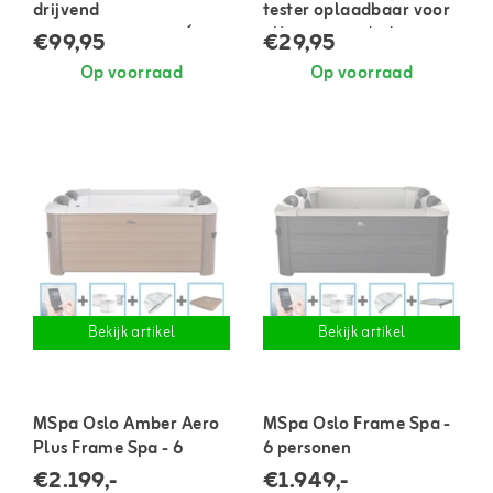
drijvend
tester oplaadbaar voor
zoutwatersysteem (tot
pH en zoutgehalte
€99,95
€29,95
1400 liter)
Op voorraad
Op voorraad
Bekijk artikel
Bekijk artikel
MSpa Oslo Amber Aero
MSpa Oslo Frame Spa -
Plus Frame Spa - 6
6 personen
personen
€2.199,-
€1.949,-