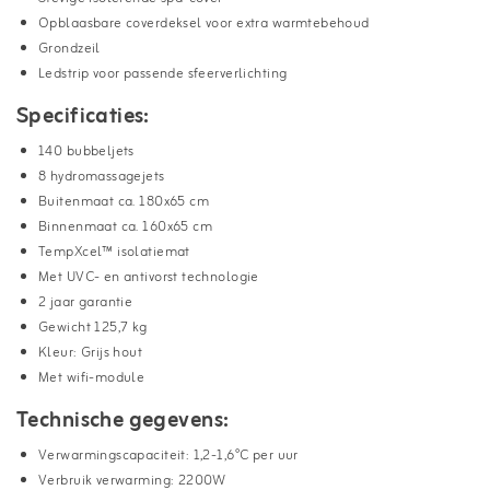
Opblaasbare coverdeksel voor extra warmtebehoud
Grondzeil
Ledstrip voor passende sfeerverlichting
Specificaties:
140 bubbeljets
8 hydromassagejets
Buitenmaat ca. 180x65 cm
Binnenmaat ca. 160x65 cm
TempXcel™ isolatiemat
Met UVC- en antivorst technologie
2 jaar garantie
Gewicht 125,7 kg
Kleur: Grijs hout
Met wifi-module
Technische gegevens:
Verwarmingscapaciteit: 1,2-1,6°C per uur
Verbruik verwarming: 2200W