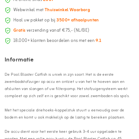
Webwinkel met
Thuiswinkel Waarborg
Haal uw pakket op bij
3500+ afhaalpunten
Gratis
verzending vanaf €75,- (NL/BE)
18.000+ klanten beoordelen ons met een
9.1
Informatie
De Pool Blaster Catfish is uniek in zijn soort. Het is de eerste
zwembadstofzuiger op accu en ontziet u van het te hoeven aan en
afsluiten van slangen of uw filterpomp. Het stofzuigersysteem werkt
compleet op zich zelf en is geschikt voor zowel zwembaden als spa's.
Met het speciale driehoeks-koppelstuk stuurt u eenvoudig over de
bodem en komt u ook makkelijk op de lastig te bereiken plaatsen.
De accu dient voor het eerste keer gebruik 3-4 uur opgeladen te
worden. Met een volle accu kunt u de Pool Blaster Catfish ca. 45