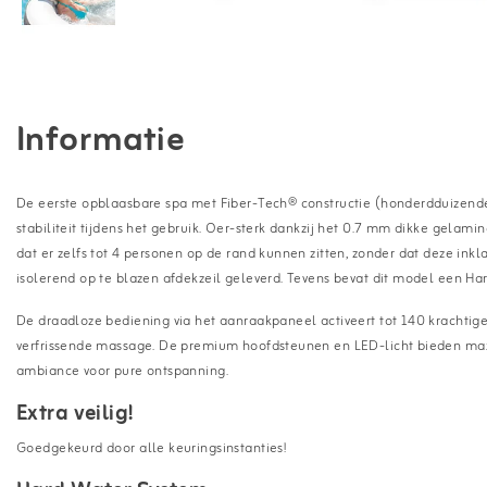
Informatie
De eerste opblaasbare spa met Fiber-Tech® constructie (honderdduizende
stabiliteit tijdens het gebruik. Oer-sterk dankzij het 0.7 mm dikke gelam
dat er zelfs tot 4 personen op de rand kunnen zitten, zonder dat deze ink
isolerend op te blazen afdekzeil geleverd. Tevens bevat dit model een Har
De draadloze bediening via het aanraakpaneel activeert tot 140 krachti
verfrissende massage. De premium hoofdsteunen en LED-licht bieden max
ambiance voor pure ontspanning.
Extra veilig!
Goedgekeurd door alle keuringsinstanties!