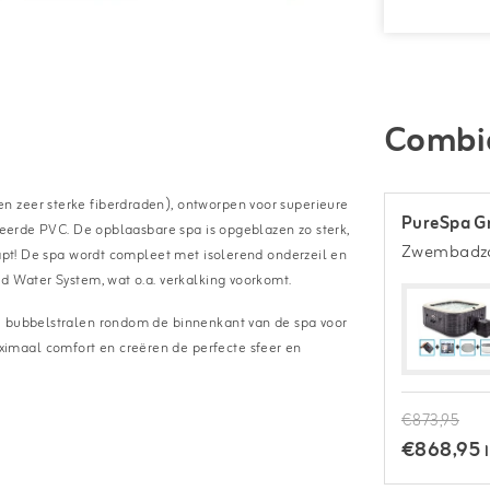
Combi
n zeer sterke fiberdraden), ontworpen voor superieure
PureSpa Gr
ineerde PVC. De opblaasbare spa is opgeblazen zo sterk,
Zwembadzo
lapt! De spa wordt compleet met isolerend onderzeil en
d Water System, wat o.a. verkalking voorkomt.
ge bubbelstralen rondom de binnenkant van de spa voor
imaal comfort en creëren de perfecte sfeer en
€873,95
€868,95