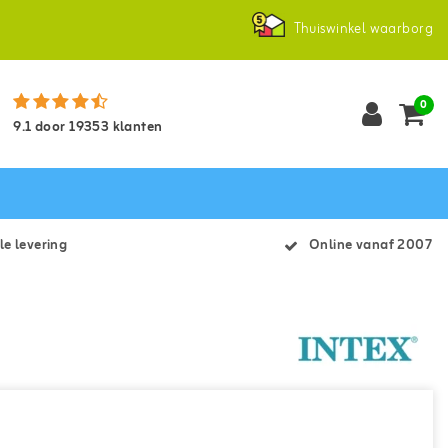
Thuiswinkel waarborg
0
9.1
door
19353
klanten
le levering
Online vanaf 2007