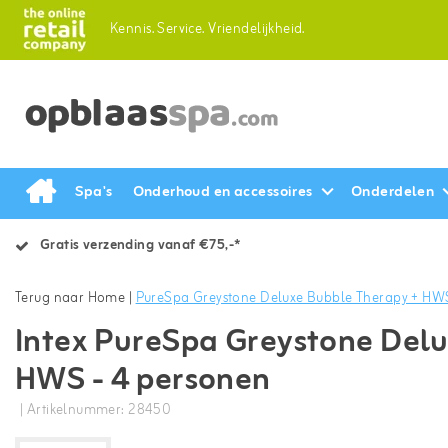
Kennis.
Service.
Vriendelijkheid.
Spa's
Onderhoud en accessoires
Onderdelen
Gratis verzending vanaf €75,-*
Terug naar Home
|
PureSpa Greystone Deluxe Bubble Therapy + HWS
Intex PureSpa Greystone Delu
HWS - 4 personen
| Artikelnummer: 28450