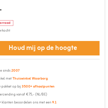
-
oorraad
verkocht
Houd mij op de hoogte
ne sinds
2007
kel met
Thuiswinkel Waarborg
 pakket op bij
3500+ afhaalpunten
erzending vanaf €75,- (NL/BE)
 klanten beoordelen ons met een
9.1