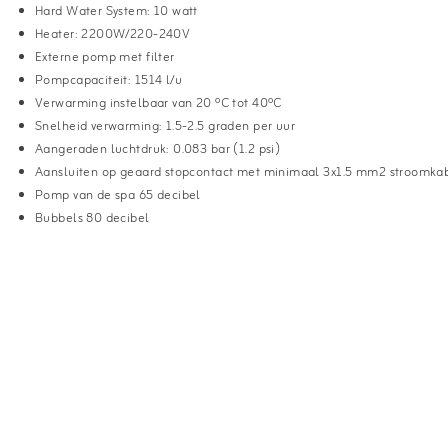
Hard Water System: 10 watt
Heater: 2200W/220-240V
Externe pomp met filter
Pompcapaciteit: 1514 l/u
Verwarming instelbaar van 20 ºC tot 40ºC
Snelheid verwarming: 1.5-2.5 graden per uur
Aangeraden luchtdruk: 0.083 bar (1.2 psi)
Aansluiten op geaard stopcontact met minimaal 3x1.5 mm2 stroomka
Pomp van de spa 65 decibel
Bubbels 80 decibel