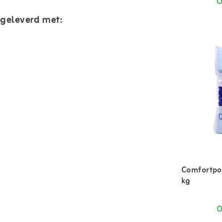
O
geleverd met:
Comfortpo
kg
O