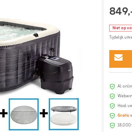
849,
Niet op v
Tijdelijk uit
Al onli
Webwin
Haal uw
Gratis
v
18.000+