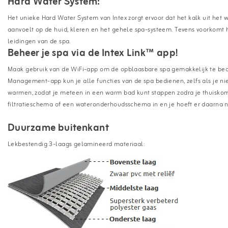
Hard Water System:
Het unieke Hard Water System van Intex zorgt ervoor dat het kalk uit het
aanvoelt op de huid, kleren en het gehele spa-systeem. Tevens voorkomt 
leidingen van de spa.
Beheer je spa via de Intex Link™ app!
Maak gebruik van de WiFi-app om de opblaasbare spa gemakkelijk te bedie
Management-app kun je alle functies van de spa bedienen, zelfs als je nie
warmen, zodat je meteen in een warm bad kunt stappen zodra je thuisko
filtratieschema of een wateronderhoudsschema in en je hoeft er daarna n
Duurzame buitenkant
Lekbestendig 3-laags gelamineerd materiaal: