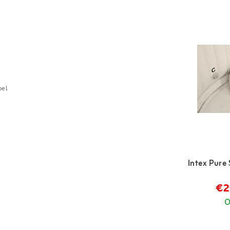
bel
Intex Pure 
€2
O