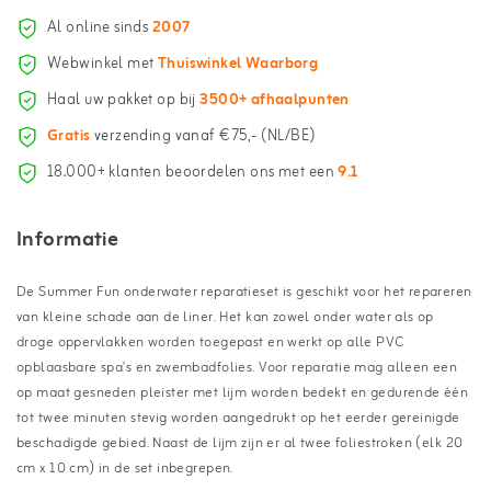
Al online sinds
2007
Webwinkel met
Thuiswinkel Waarborg
Haal uw pakket op bij
3500+ afhaalpunten
Gratis
verzending vanaf €75,- (NL/BE)
18.000+ klanten beoordelen ons met een
9.1
Informatie
De Summer Fun onderwater reparatieset is geschikt voor het repareren
van kleine schade aan de liner. Het kan zowel onder water als op
droge oppervlakken worden toegepast en werkt op alle PVC
opblaasbare spa's en zwembadfolies. Voor reparatie mag alleen een
op maat gesneden pleister met lijm worden bedekt en gedurende één
tot twee minuten stevig worden aangedrukt op het eerder gereinigde
beschadigde gebied. Naast de lijm zijn er al twee foliestroken (elk 20
cm x 10 cm) in de set inbegrepen.