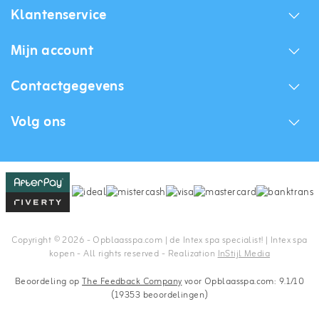
Klantenservice
Mijn account
Contactgegevens
Volg ons
Copyright © 2026 - Opblaasspa.com | de Intex spa specialist! | Intex spa
kopen - All rights reserved - Realization
InStijl Media
Beoordeling op
The Feedback Company
voor Opblaasspa.com: 9.1/10
(19353 beoordelingen)