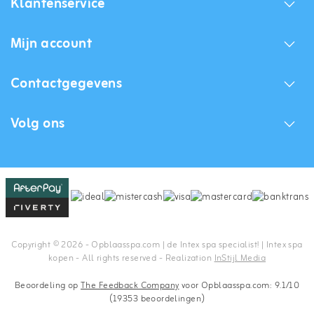
Klantenservice
Mijn account
Contactgegevens
Volg ons
Copyright © 2026 - Opblaasspa.com | de Intex spa specialist! | Intex spa
kopen - All rights reserved - Realization
InStijl Media
Beoordeling op
The Feedback Company
voor Opblaasspa.com: 9.1/10
(19353 beoordelingen)