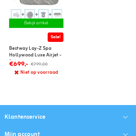
Bekijk artikel
Sale!
Bestway Lay-Z Spa
Hollywood Luxe Airjet -
5-6 personen
€699,-
€799,00
Niet op voorraad
Klantenservice
Mijn account