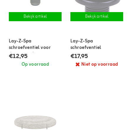
Bekijk artikel
Bekijk artikel
Lay-Z-Spa
Lay-Z-Spa
schroefventiel voor
schroefventiel
diverse spa's
€12,95
€17,95
Op voorraad
Niet op voorraad