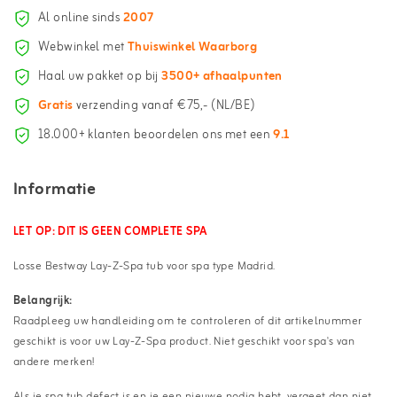
Al online sinds
2007
Webwinkel met
Thuiswinkel Waarborg
Haal uw pakket op bij
3500+ afhaalpunten
Gratis
verzending vanaf €75,- (NL/BE)
18.000+ klanten beoordelen ons met een
9.1
Informatie
LET OP: DIT IS GEEN COMPLETE SPA
Losse Bestway Lay-Z-Spa tub voor spa type Madrid.
Belangrijk:
Raadpleeg uw handleiding om te controleren of dit artikelnummer
geschikt is voor uw Lay-Z-Spa product. Niet geschikt voor spa's van
andere merken!
Als je spa tub defect is en je een nieuwe nodig hebt, vergeet dan niet