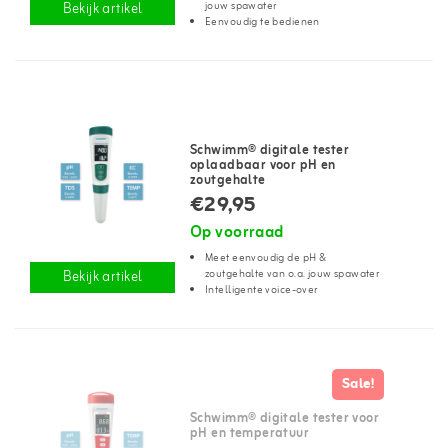
jouw spawater
Bekijk artikel
Eenvoudig te bedienen
Schwimm® digitale tester
oplaadbaar voor pH en
zoutgehalte
€29,95
Op voorraad
Meet eenvoudig de pH &
zoutgehalte van o.a. jouw spawater
Bekijk artikel
Intelligente voice-over
Sale!
Schwimm® digitale tester voor
pH en temperatuur