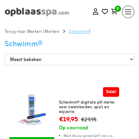
0
Terug naar Merken
|
Merken
Schwimm®
Schwimm®
Sale!
Schwimm® digitale pH meter
voor zwembaden, spa's en
aquaria
€19,95
€29,95
Op voorraad
Meet de zuurgraad (pH) van o.a.