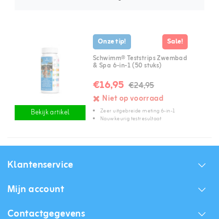
Onze tip!
Sale!
Schwimm® Teststrips Zwembad
& Spa 6-in-1 (50 stuks)
€16,95
€24,95
Niet op voorraad
Zeer uitgebreide meting 6-in-1
Bekijk artikel
Nauwkeurig testresultaat
Klantenservice
Mijn account
Contactgegevens