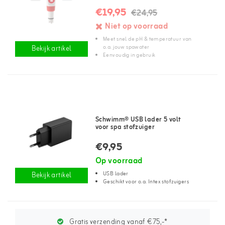
€19,95
€24,95
Niet op voorraad
Meet snel de pH & temperatuur van
o.a. jouw spawater
Bekijk artikel
Eenvoudig in gebruik
Schwimm® USB lader 5 volt
voor spa stofzuiger
€9,95
Op voorraad
USB lader
Bekijk artikel
Geschikt voor o.a. Intex stofzuigers
Gratis verzending vanaf €75,-*