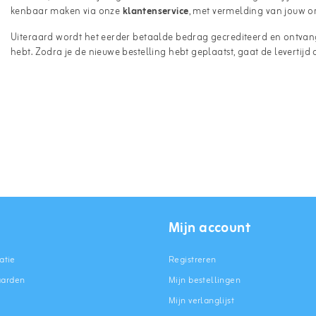
kenbaar maken via onze
klantenservice
, met vermelding van jouw 
Uiteraard wordt het eerder betaalde bedrag gecrediteerd en ontvan
hebt. Zodra je de nieuwe bestelling hebt geplaatst, gaat de levertijd 
Mijn account
atie
Registreren
aarden
Mijn bestellingen
Mijn verlanglijst