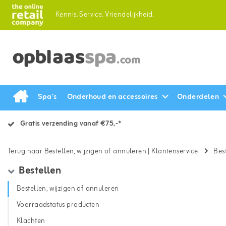
Kennis.
Service.
Vriendelijkheid.
Spa's
Onderhoud en accessoires
Onderdelen
Gratis verzending vanaf €75,-*
Terug naar Bestellen, wijzigen of annuleren
|
Klantenservice
Bes
Bestellen
Bestellen, wijzigen of annuleren
Voorraadstatus producten
Klachten