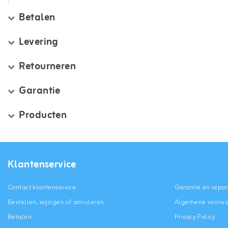
Betalen
Levering
Retourneren
Garantie
Producten
Klantenservice
Contact klantenservice
Garantie en repar
Bestellen, wijzigen of annuleren
Algemene voorw
Betalen
Privacy Policy