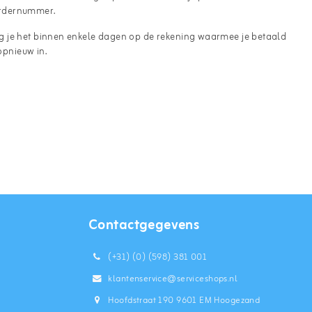
ordernummer.
g je het binnen enkele dagen op de rekening waarmee je betaald
opnieuw in.
Contactgegevens
(+31) (0) (598) 381 001
klantenservice@serviceshops.nl
Hoofdstraat 190 9601 EM Hoogezand