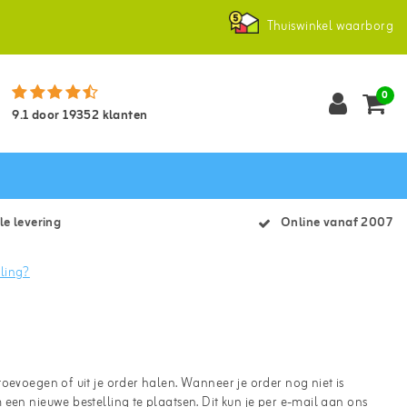
Thuiswinkel waarborg
0
9.1
door
19352
klanten
le levering
Online vanaf 2007
lling?
oevoegen of uit je order halen. Wanneer je order nog niet is
een nieuwe bestelling te plaatsen. Dit kun je per e-mail aan ons