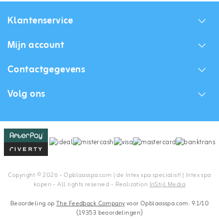
Klantenservice
Mijn account
Contactgegevens
Volg ons
Copyright © 2026 - Opblaasspa.com | de Intex spa specialist! | Intex spa
kopen - All rights reserved - Realization
InStijl Media
Beoordeling op
The Feedback Company
voor Opblaasspa.com: 9.1/10
(19353 beoordelingen)