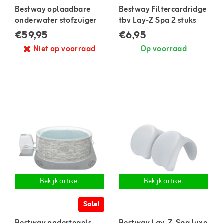
Bestway oplaadbare
Bestway Filtercardridge
onderwater stofzuiger
tbv Lay-Z Spa 2 stuks
€59,95
€6,95
Niet op voorraad
Op voorraad
Bekijk artikel
Bekijk artikel
Sale!
Bestway ondertegels
Bestway Lay-Z-Spa luxe