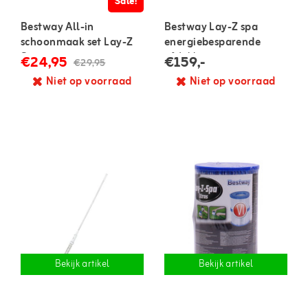
Sale!
Bestway All-in
Bestway Lay-Z spa
schoonmaak set Lay-Z
energiebesparende
Spa
afdekhoes
€24,95
€159,-
€29,95
Niet op voorraad
Niet op voorraad
Bekijk artikel
Bekijk artikel