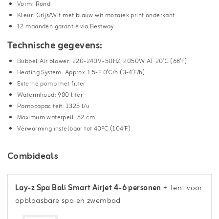
Vorm: Rond
Kleur: Grijs/Wit met blauw wit mozaïek print onderkant
12 maanden garantie via Bestway
Technische gegevens:
Bubbel Air blower: 220-240V~50HZ, 2050W AT 20˚C (68˚F)
Heating System: Approx. 1.5-2.0˚C/h (3-4˚F/h)
Externe pomp met filter
Waterinhoud: 980 liter
Pompcapaciteit: 1325 l/u
Maximum waterpeil: 52 cm
Verwarming instelbaar tot 40ºC (104˚F)
Combideals
Lay-z Spa Bali Smart Airjet 4-6 personen
+ Tent voor
opblaasbare spa en zwembad