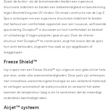
Zowel de buiten- als de binnenwanden bieden een superieure
structurele stabiliteit en bieden een lekbestendigheid en bescherming
tegen blootstelling aan UV-stralen. De straal constructie van de Lay-Z
Spa is ontworpen om een superieure structurele stabiliteit te bieden
met behoud van comfortabel oppervlak voor een luxueuze, verfrissende
spa ervaring. Duraplus™ is duurzaam en toch comfortabel en bestaat
uit ultrastevige 3-lagen polyester gaas en pvc. Door de interne
structuur met Duraplus™ te construeren, zorgt het ervoor dat de spa's
hun vorm behouden, ongeacht hoe vaak ze zijn opgeblazen of
leeggelopen.
Freeze Shield™
Lay-z-spa's met een Freeze Shield™ zijn uitgerust voor gebruik het hele
jaar door, onder alle weersomstandigheden. Deze spa's zijn ontworpen
met innovatieve overwinteringstechnologie en een verbeterd materiaal
en verhogen automatisch de watercirculatie en verwarmt het water
wanneer de temperatuur laag is om te voorkomen dat de inwendige
onderdelen beschadigd raken.
Airjet
™
systeem