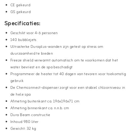
CE gekeurd
GS gekeurd
Specificaties:
Geschikt voor 4-6 personen
140 bubblejets
Ultrasterke Duraplus-wanden zijn getest op stress om
duurzaamheid te bieden
Freeze shield verwarmt automatisch om te voorkomen dat het
water bevriest en de spa beschadigt
Programmeer de heater tot 40 dagen van tevoren voor toekomstig
gebruik
De Chemconnect-dispenser zorgt voor een stabiel chloorniveau in
de hele spa
Afmeting buitenkant ca. 196x196x71 cm
Afmeting binnenkant ca. n.n.b. cm
Dura Beam constructie
Inhoud 980 liter
Gewicht: 32 kg