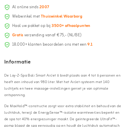
Al online sinds
2007
Webwinkel met
Thuiswinkel Waarborg
Haal uw pakket op bij
3500+ afhaalpunten
Gratis
verzending vanaf €75,- (NL/BE)
18.000+ klanten beoordelen ons met een
9.1
Informatie
De Lay-Z-Spa Bali Smart AirJet 6 biedt plaats aan 4 tot 6 personen en
heeft een inhoud van 980 liter. Met het AirJet-systeem met 140
luchtjets en twee massage-instellingen geniet je van optimale
ontspanning.
De MaxHold™-constructie zorgt voor extra stabiliteit en behoud van de
luchtdruk, terwijl de EnergySense™-isolatie warmteverlies beperkt en
de spa tot 40% energiezuiniger maakt. De geïntegreerde UltraFit™-
pomp blaast de spa eenvoudig op en houdt de luchtdruk automatisch