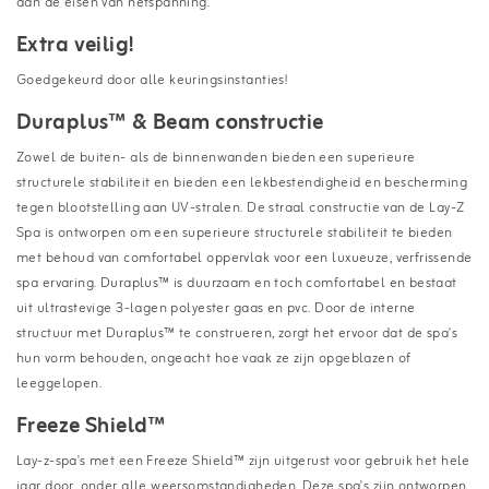
aan de eisen van netspanning.
Extra veilig!
Goedgekeurd door alle keuringsinstanties!
Duraplus™ & Beam constructie
Zowel de buiten- als de binnenwanden bieden een superieure
structurele stabiliteit en bieden een lekbestendigheid en bescherming
tegen blootstelling aan UV-stralen. De straal constructie van de Lay-Z
Spa is ontworpen om een superieure structurele stabiliteit te bieden
met behoud van comfortabel oppervlak voor een luxueuze, verfrissende
spa ervaring. Duraplus™ is duurzaam en toch comfortabel en bestaat
uit ultrastevige 3-lagen polyester gaas en pvc. Door de interne
structuur met Duraplus™ te construeren, zorgt het ervoor dat de spa's
hun vorm behouden, ongeacht hoe vaak ze zijn opgeblazen of
leeggelopen.
Freeze Shield™
Lay-z-spa's met een Freeze Shield™ zijn uitgerust voor gebruik het hele
jaar door, onder alle weersomstandigheden. Deze spa's zijn ontworpen