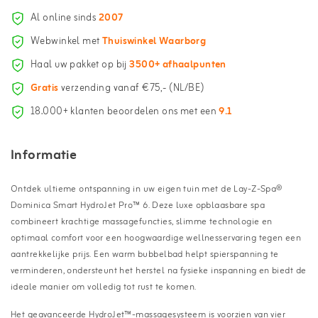
Al online sinds
2007
Webwinkel met
Thuiswinkel Waarborg
Haal uw pakket op bij
3500+ afhaalpunten
Gratis
verzending vanaf €75,- (NL/BE)
18.000+ klanten beoordelen ons met een
9.1
Informatie
Ontdek ultieme ontspanning in uw eigen tuin met de Lay-Z-Spa®
Dominica Smart HydroJet Pro™ 6. Deze luxe opblaasbare spa
combineert krachtige massagefuncties, slimme technologie en
optimaal comfort voor een hoogwaardige wellnesservaring tegen een
aantrekkelijke prijs. Een warm bubbelbad helpt spierspanning te
verminderen, ondersteunt het herstel na fysieke inspanning en biedt de
ideale manier om volledig tot rust te komen.
Het geavanceerde HydroJet™-massagesysteem is voorzien van vier