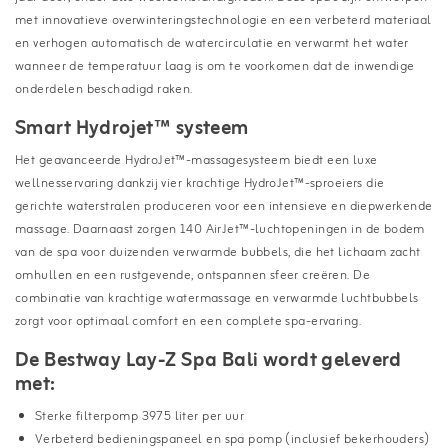
met innovatieve overwinteringstechnologie en een verbeterd materiaal
en verhogen automatisch de watercirculatie en verwarmt het water
wanneer de temperatuur laag is om te voorkomen dat de inwendige
onderdelen beschadigd raken.
Smart Hydrojet
™
systeem
Het geavanceerde HydroJet™-massagesysteem biedt een luxe
wellnesservaring dankzij vier krachtige HydroJet™-sproeiers die
gerichte waterstralen produceren voor een intensieve en diepwerkende
massage. Daarnaast zorgen 140 AirJet™-luchtopeningen in de bodem
van de spa voor duizenden verwarmde bubbels, die het lichaam zacht
omhullen en een rustgevende, ontspannen sfeer creëren. De
combinatie van krachtige watermassage en verwarmde luchtbubbels
zorgt voor optimaal comfort en een complete spa-ervaring.
De Bestway Lay-Z Spa Bali wordt geleverd
met:
Sterke filterpomp 3975 liter per uur
Verbeterd bedieningspaneel en spa pomp (inclusief bekerhouders)