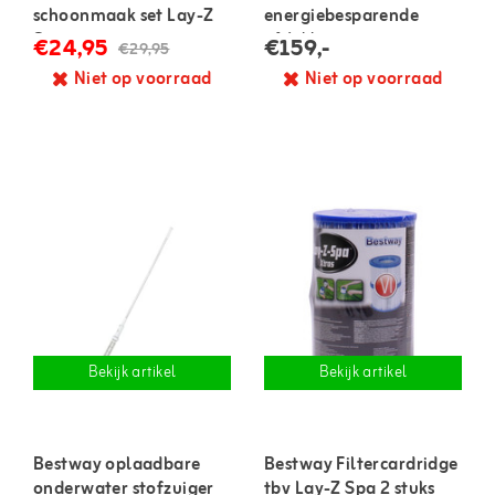
schoonmaak set Lay-Z
energiebesparende
Spa
afdekhoes
€24,95
€159,-
€29,95
Niet op voorraad
Niet op voorraad
Bekijk artikel
Bekijk artikel
Bestway oplaadbare
Bestway Filtercardridge
onderwater stofzuiger
tbv Lay-Z Spa 2 stuks