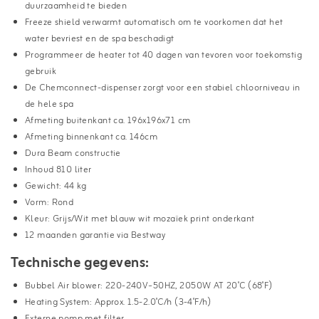
duurzaamheid te bieden
Freeze shield verwarmt automatisch om te voorkomen dat het
water bevriest en de spa beschadigt
Programmeer de heater tot 40 dagen van tevoren voor toekomstig
gebruik
De Chemconnect-dispenser zorgt voor een stabiel chloorniveau in
de hele spa
Afmeting buitenkant ca. 196x196x71 cm
Afmeting binnenkant ca. 146cm
Dura Beam constructie
Inhoud 810 liter
Gewicht: 44 kg
Vorm: Rond
Kleur: Grijs/Wit met blauw wit mozaïek print onderkant
12 maanden garantie via Bestway
Technische gegevens:
Bubbel Air blower: 220-240V~50HZ, 2050W AT 20˚C (68˚F)
Heating System: Approx. 1.5-2.0˚C/h (3-4˚F/h)
Externe pomp met filter