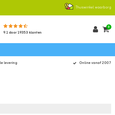
Thuiswinkel waarborg
0
9.1
door
19353
klanten
le levering
Online vanaf 2007