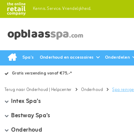
Kennis.
Service.
Vriendelijkheid.
Spa's
Onderhoud en accessoires
Onderdelen
Gratis verzending vanaf €75,-*
Terug naar Onderhoud
|
Helpcenter
Onderhoud
Spa reinig
Intex Spa’s
Bestway Spa’s
Onderhoud