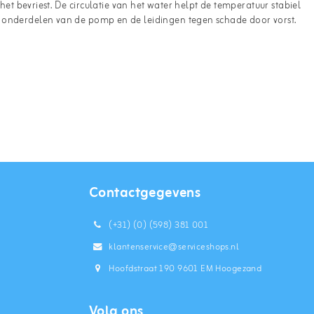
 het bevriest. De circulatie van het water helpt de temperatuur stabiel
e onderdelen van de pomp en de leidingen tegen schade door vorst.
Contactgegevens
(+31) (0) (598) 381 001
klantenservice@serviceshops.nl
Hoofdstraat 190 9601 EM Hoogezand
Volg ons