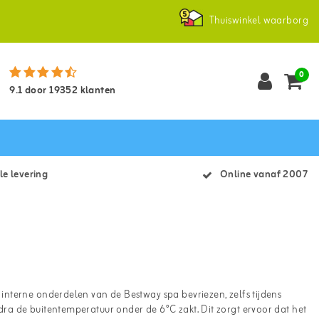
Thuiswinkel waarborg
0
9.1
door
19352
klanten
le levering
Online vanaf 2007
nterne onderdelen van de Bestway spa bevriezen, zelfs tijdens
a de buitentemperatuur onder de 6°C zakt. Dit zorgt ervoor dat het