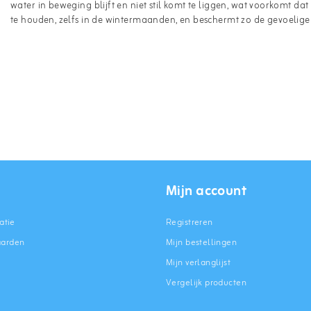
water in beweging blijft en niet stil komt te liggen, wat voorkomt dat
te houden, zelfs in de wintermaanden, en beschermt zo de gevoelig
Mijn account
atie
Registreren
aarden
Mijn bestellingen
Mijn verlanglijst
Vergelijk producten