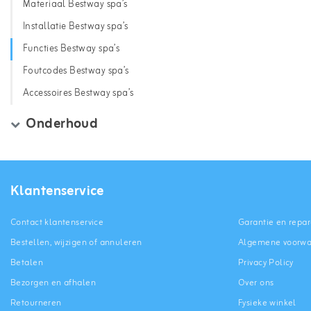
Materiaal Bestway spa’s
Installatie Bestway spa’s
Functies Bestway spa’s
Foutcodes Bestway spa’s
Accessoires Bestway spa’s
Onderhoud
Klantenservice
Contact klantenservice
Garantie en repar
Bestellen, wijzigen of annuleren
Algemene voorw
Betalen
Privacy Policy
Bezorgen en afhalen
Over ons
Retourneren
Fysieke winkel